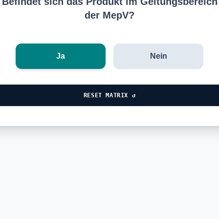
Befindet sich das Produkt im Geltungsbereich
der MepV?
Ja
Nein
RESET MATRIX ↺